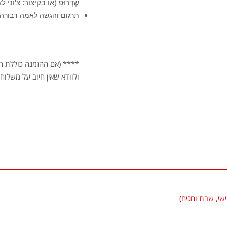
שֶדְרוּפּ (או בקיצור: צ’וֹני לאמה
תרגום והגשה
לאמה דבורה-
**** (אם ההזמנה כוללת רק
ולוודא שאין חיוב על משלוח)