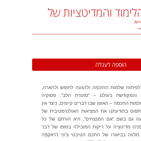
לימוד והמדיטציות של
”
 לפיתוח שלמות החוכמה ולהגעה לחופש ולהארה,
 והמקודשת בעולם – “סוטרת הלב”. פסוקיה
ות החכמה – האופן שבו דברים קיימים, כיצד אין
לתפוס בתודעתנו את המציאות האולטימטיבית של
ועה גם בשם “אם המנצחים”, היא הורתם של כל
נינו מדיטציה על ריקות המובילה בסופו של דבר
ווה בביאורו של החכם הטיבטי צ’וֹני דְראקְפָּה