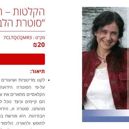
הקלטות – ה
“סוטרת הלב
מק"ט :
7CLTQCQMR3
₪
20
תיאור:
לקט מדיטציות ושיעורים
על-פי הסוטרה הידועה
הקלאסיים מתארים את שלמ
הם קיימים וכיצד נוכל 
מהותנו. סוטרה זו, היד
הבודהות. היא פורשת בפ
לחופש ולהארה. הלימוד מל