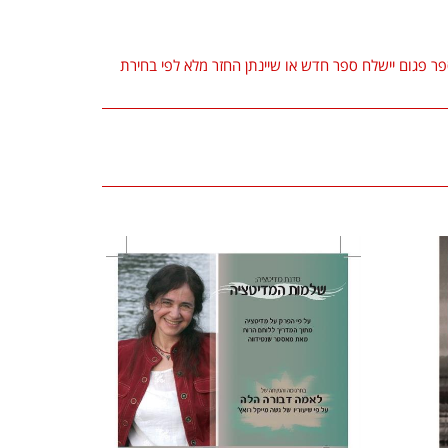
 וחלה טעות על ידינו ו/או הגיע ספר פגום יישלח ספר חדש או שיינתן החזר מלא לפי בחירת